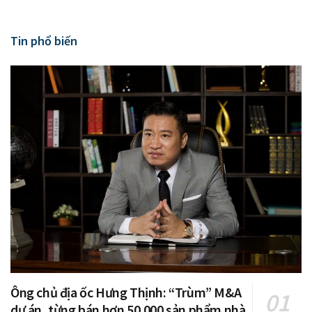
Tin phổ biến
Ông chủ địa ốc Hưng Thịnh: “Trùm” M&A
dự án, từng bán hơn 50.000 sản phẩm nhà