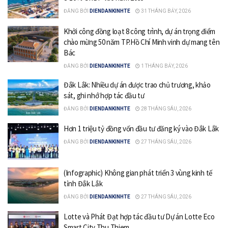
ĐĂNG BỞI
DIENDANKINHTE
31 THÁNG BẢY, 2026
Khởi công đồng loạt 8 công trình, dự án trọng điểm
chào mừng 50 năm TP.Hồ Chí Minh vinh dự mang tên
Bác
ĐĂNG BỞI
DIENDANKINHTE
1 THÁNG BẢY, 2026
Đắk Lắk: Nhiều dự án được trao chủ trương, khảo
sát, ghi nhớ hợp tác đầu tư
ĐĂNG BỞI
DIENDANKINHTE
28 THÁNG SÁU, 2026
Hơn 1 triệu tỷ đồng vốn đầu tư đăng ký vào Đắk Lắk
ĐĂNG BỞI
DIENDANKINHTE
27 THÁNG SÁU, 2026
(Infographic) Không gian phát triển 3 vùng kinh tế
tỉnh Đắk Lắk
ĐĂNG BỞI
DIENDANKINHTE
27 THÁNG SÁU, 2026
Lotte và Phát Đạt hợp tác đầu tư Dự án Lotte Eco
Smart City Thu Thiem