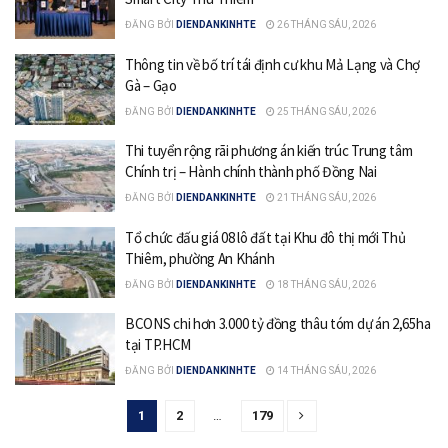
ĐĂNG BỞI
DIENDANKINHTE
26 THÁNG SÁU, 2026
Thông tin về bố trí tái định cư khu Mả Lạng và Chợ
Gà – Gạo
ĐĂNG BỞI
DIENDANKINHTE
25 THÁNG SÁU, 2026
Thi tuyển rộng rãi phương án kiến trúc Trung tâm
Chính trị – Hành chính thành phố Đồng Nai
ĐĂNG BỞI
DIENDANKINHTE
21 THÁNG SÁU, 2026
Tổ chức đấu giá 08 lô đất tại Khu đô thị mới Thủ
Thiêm, phường An Khánh
ĐĂNG BỞI
DIENDANKINHTE
18 THÁNG SÁU, 2026
BCONS chi hơn 3.000 tỷ đồng thâu tóm dự án 2,65ha
tại TP.HCM
ĐĂNG BỞI
DIENDANKINHTE
14 THÁNG SÁU, 2026
1
2
…
179