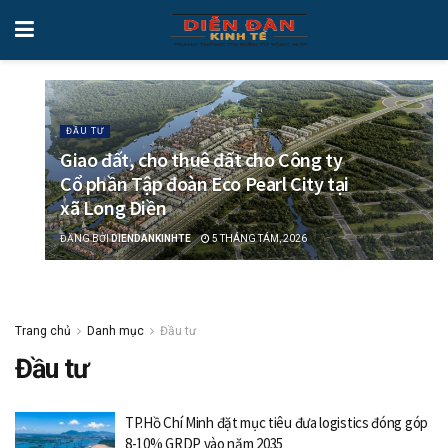
ĐẦU TƯ
Giao đất, cho thuê đất cho Công ty
Cổ phần Tập đoàn Eco Pearl City tại
xã Long Điền
ĐĂNG BỞI
DIENDANKINHTE
5 THÁNG TÁM, 2026
Trang chủ
Danh mục
Đầu tư
Đầu tư
TP.Hồ Chí Minh đặt mục tiêu đưa logistics đóng góp
8-10% GRDP vào năm 2035