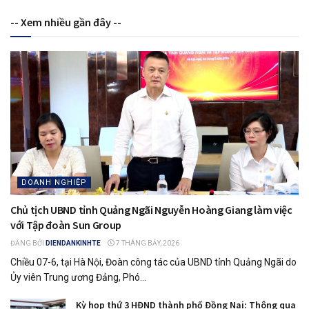
-- Xem nhiều gần đây --
DOANH NGHIỆP
Chủ tịch UBND tỉnh Quảng Ngãi Nguyễn Hoàng Giang làm việc
với Tập đoàn Sun Group
ĐĂNG BỞI
DIENDANKINHTE
7 THÁNG BẢY, 2026
Chiều 07-6, tại Hà Nội, Đoàn công tác của UBND tỉnh Quảng Ngãi do
Ủy viên Trung ương Đảng, Phó...
Kỳ họp thứ 3 HĐND thành phố Đồng Nai: Thông qua