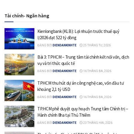
Tài chính- Ngân hàng
Kienlongbank (KLB): Lợi nhuận trước thuế quý
I/2026 đạt 522 tỷ đồng
ĐĂNG BỞI
DIENDANKINHTE
25 THÁNG TƯ, 2026
Bài 3: TPHCM – Trung tâm tài chính kết nối vốn, dịch
vụ và tri thức quốc tế
ĐĂNG BỞI
DIENDANKINHTE
16 THÁNG BA, 2026
TPHCM thu hút dự án công nghệ cao, vốn đầu tư
khoảng 2,1 tỷ USD
ĐĂNG BỞI
DIENDANKINHTE
16 THÁNG BA, 2026
TP.HCM phê duyệt quy hoạch Trung tâm Chính trị –
Hành chính 8ha tại Thủ Thiêm
ĐĂNG BỞI
DIENDANKINHTE
23 THÁNG HAI, 2026