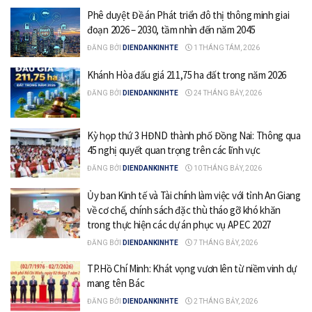
Phê duyệt Đề án Phát triển đô thị thông minh giai
đoạn 2026 – 2030, tầm nhìn đến năm 2045
ĐĂNG BỞI
DIENDANKINHTE
1 THÁNG TÁM, 2026
Khánh Hòa đấu giá 211,75 ha đất trong năm 2026
ĐĂNG BỞI
DIENDANKINHTE
24 THÁNG BẢY, 2026
Kỳ họp thứ 3 HĐND thành phố Đồng Nai: Thông qua
45 nghị quyết quan trọng trên các lĩnh vực
ĐĂNG BỞI
DIENDANKINHTE
10 THÁNG BẢY, 2026
Ủy ban Kinh tế và Tài chính làm việc với tỉnh An Giang
về cơ chế, chính sách đặc thù tháo gỡ khó khăn
trong thực hiện các dự án phục vụ APEC 2027
ĐĂNG BỞI
DIENDANKINHTE
7 THÁNG BẢY, 2026
TP.Hồ Chí Minh: Khát vọng vươn lên từ niềm vinh dự
mang tên Bác
ĐĂNG BỞI
DIENDANKINHTE
2 THÁNG BẢY, 2026