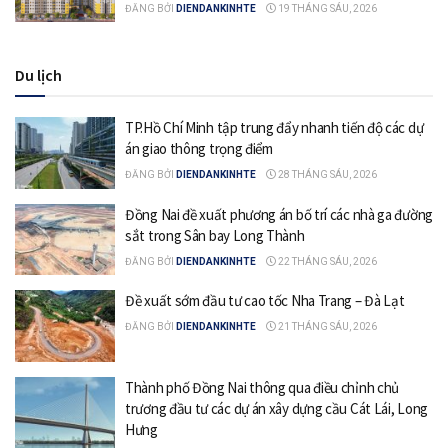
ĐĂNG BỞI
DIENDANKINHTE
19 THÁNG SÁU, 2026
Du lịch
TP.Hồ Chí Minh tập trung đẩy nhanh tiến độ các dự
án giao thông trọng điểm
ĐĂNG BỞI
DIENDANKINHTE
28 THÁNG SÁU, 2026
Đồng Nai đề xuất phương án bố trí các nhà ga đường
sắt trong Sân bay Long Thành
ĐĂNG BỞI
DIENDANKINHTE
22 THÁNG SÁU, 2026
Đề xuất sớm đầu tư cao tốc Nha Trang – Đà Lạt
ĐĂNG BỞI
DIENDANKINHTE
21 THÁNG SÁU, 2026
Thành phố Đồng Nai thông qua điều chỉnh chủ
trương đầu tư các dự án xây dựng cầu Cát Lái, Long
Hưng