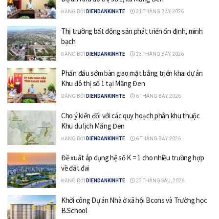
ĐĂNG BỞI
DIENDANKINHTE
31 THÁNG BẢY, 2026
Thị trường bất động sản phát triển ổn định, minh
bạch
ĐĂNG BỞI
DIENDANKINHTE
23 THÁNG BẢY, 2026
Phấn đấu sớm bàn giao mặt bằng triển khai dự án
Khu đô thị số 1 tại Măng Đen
ĐĂNG BỞI
DIENDANKINHTE
6 THÁNG BẢY, 2026
Cho ý kiến đối với các quy hoạch phân khu thuộc
Khu du lịch Măng Đen
ĐĂNG BỞI
DIENDANKINHTE
6 THÁNG BẢY, 2026
Đề xuất áp dụng hệ số K = 1 cho nhiều trường hợp
về đất đai
ĐĂNG BỞI
DIENDANKINHTE
23 THÁNG SÁU, 2026
Khởi công Dự án Nhà ở xã hội Bcons và Trường học
B.School