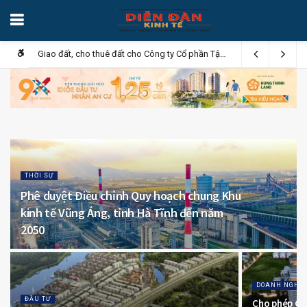
Giao đất, cho thuê đất cho Công ty Cổ phần Tập đoàn Eco Pearl City tại xã Long Điền
THỜI SỰ
Phê duyệt Điều chỉnh Quy hoạch chung Khu
kinh tế Vũng Áng, tỉnh Hà Tĩnh đến năm
2050
DOANH NGHIỆ
ĐẦU TƯ
Cho phép Côn