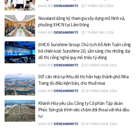
ĐĂNG BỞI
DIENDANKINHTE
7 THÁNG BẢY, 2026
Novaland đăng ký tham gia xây dựng mô hình xã,
phường XHCN tại Lâm Đồng
ĐĂNG BỞI
DIENDANKINHTE
7 THÁNG SÁU, 2026
ĐHCĐ Sunshine Group: Chủ tịch Đỗ Anh Tuấn công
bố chiến lược Sunshine 2.0, sẵn sàng cho những đại
đô thị công nghệ quy mô triệu tỷ đồng
ĐĂNG BỞI
DIENDANKINHTE
31 THÁNG NĂM, 2026
507 căn nhà tại Khu đô thị hỗn hợp thành phố Nha
Trang đủ điều kiện bán, cho thuê mua
ĐĂNG BỞI
DIENDANKINHTE
26 THÁNG NĂM, 2026
Khánh Hòa yêu cầu Công ty Cổ phần Tập đoàn
Phúc Sơn giải trình việc chậm đối thoại với nhà đầu
tư
ĐĂNG BỞI
DIENDANKINHTE
24 THÁNG NĂM, 2026