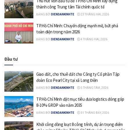
Thu hút vốn đầu tư để TP.Hồ Chí Minh xây dựng
thành công Trung tâm Tài chính quốc tế
ĐĂNG BỞI
DIENDANKINHTE
23 THÁNG HAI, 2026
TP.Hồ Chí Minh: Chuyển động mạnh mẽ, bứt phá
toàn diện trong năm 2026
ĐĂNG BỞI
DIENDANKINHTE
4 THÁNG HAI, 2026
Đầu tư
Giao đất, cho thuê đất cho Công ty Cổ phần Tập
đoàn Eco Pearl City tại xã Long Điền
ĐĂNG BỞI
DIENDANKINHTE
5 THÁNG TÁM, 2026
TP.Hồ Chí Minh đặt mục tiêu đưa logistics đóng góp
8-10% GRDP vào năm 2035
ĐĂNG BỞI
DIENDANKINHTE
31 THÁNG BẢY, 2026
Khởi công đồng loạt 8 công trình, dự án trọng điểm