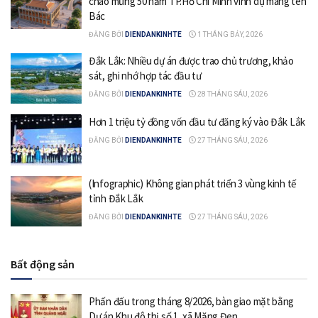
chào mừng 50 năm TP.Hồ Chí Minh vinh dự mang tên
Bác
ĐĂNG BỞI
DIENDANKINHTE
1 THÁNG BẢY, 2026
Đắk Lắk: Nhiều dự án được trao chủ trương, khảo
sát, ghi nhớ hợp tác đầu tư
ĐĂNG BỞI
DIENDANKINHTE
28 THÁNG SÁU, 2026
Hơn 1 triệu tỷ đồng vốn đầu tư đăng ký vào Đắk Lắk
ĐĂNG BỞI
DIENDANKINHTE
27 THÁNG SÁU, 2026
(Infographic) Không gian phát triển 3 vùng kinh tế
tỉnh Đắk Lắk
ĐĂNG BỞI
DIENDANKINHTE
27 THÁNG SÁU, 2026
Bất động sản
Phấn đấu trong tháng 8/2026, bàn giao mặt bằng
Dự án Khu đô thị số 1, xã Măng Đen