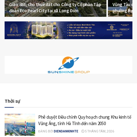
Giao đất, cho thuê đất cho Công ty Cổ phần Tập
Vũng Tàu chu
đoàn Eco Pearl City tại xã Long Điền
phường Rạch
Thời sự
Phê duyệt Điều chỉnh Quy hoạch chung Khu kinh tế
Vũng Áng, tỉnh Hà Tĩnh đến năm 2050
ĐĂNG BỞI
DIENDANKINHTE
5 THÁNG TÁM, 2026