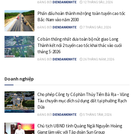
ĐĂNG BỞI
DIENDANKINHTE
12 THÁNG SÁU, 2026
Phấn đấu hoàn thành mở rộng toàn tuyến cao tốc
Bắc-Nam vào năm 2030
ĐĂNG BỞI
DIENDANKINHTE
7 THÁNG SÁU, 2026
Cơ bản thống nhất đưa toàn bộ nút giao Long
Thành kết nối 2 tuyến cao tốc khai thác vào cuối
tháng 5-2026
ĐĂNG BỞI
DIENDANKINHTE
26 THÁNG NĂM, 2026
Doanh nghiệp
Cho phép Công ty Cổ phần Thủy Tiên Bà Rịa – Vũng
Tàu chuyển mục đích sử dụng đất tại phường Rạch
Dừa
ĐĂNG BỞI
DIENDANKINHTE
5 THÁNG TÁM, 2026
Chủ tịch UBND tỉnh Quảng Ngãi Nguyễn Hoàng
Giang làm việc với Tập đoàn Sun Group