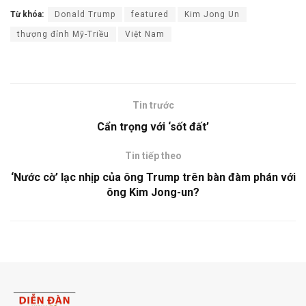
Từ khóa:
Donald Trump
featured
Kim Jong Un
thượng đỉnh Mỹ-Triều
Việt Nam
Tin trước
Cẩn trọng với ‘sốt đất’
Tin tiếp theo
‘Nước cờ’ lạc nhịp của ông Trump trên bàn đàm phán với
ông Kim Jong-un?