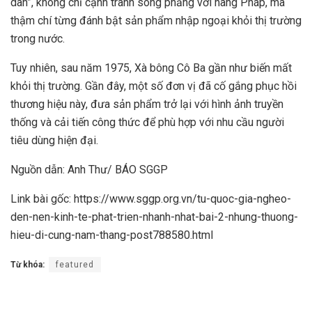
dân”, không chỉ cạnh tranh sòng phẳng với hàng Pháp, mà
thậm chí từng đánh bật sản phẩm nhập ngoại khỏi thị trường
trong nước.
Tuy nhiên, sau năm 1975, Xà bông Cô Ba gần như biến mất
khỏi thị trường. Gần đây, một số đơn vị đã cố gắng phục hồi
thương hiệu này, đưa sản phẩm trở lại với hình ảnh truyền
thống và cải tiến công thức để phù hợp với nhu cầu người
tiêu dùng hiện đại.
Nguồn dẫn: Anh Thư/ BÁO SGGP
Link bài gốc: https://www.sggp.org.vn/tu-quoc-gia-ngheo-
den-nen-kinh-te-phat-trien-nhanh-nhat-bai-2-nhung-thuong-
hieu-di-cung-nam-thang-post788580.html
Từ khóa:
featured