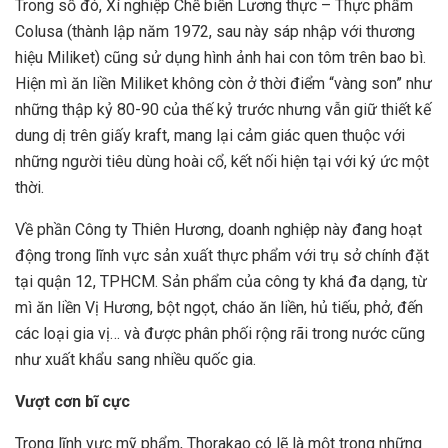
Trong số đó, Xí nghiệp Chế biến Lương thực – Thực phẩm
Colusa (thành lập năm 1972, sau này sáp nhập với thương
hiệu Miliket) cũng sử dụng hình ảnh hai con tôm trên bao bì.
Hiện mì ăn liền Miliket không còn ở thời điểm “vàng son” như
những thập kỷ 80-90 của thế kỷ trước nhưng vẫn giữ thiết kế
dung dị trên giấy kraft, mang lại cảm giác quen thuộc với
những người tiêu dùng hoài cổ, kết nối hiện tại với ký ức một
thời.
Về phần Công ty Thiên Hương, doanh nghiệp này đang hoạt
động trong lĩnh vực sản xuất thực phẩm với trụ sở chính đặt
tại quận 12, TPHCM. Sản phẩm của công ty khá đa dạng, từ
mì ăn liền Vị Hương, bột ngọt, cháo ăn liền, hủ tiếu, phở, đến
các loại gia vị… và được phân phối rộng rãi trong nước cũng
như xuất khẩu sang nhiều quốc gia.
Vượt cơn bĩ cực
Trong lĩnh vực mỹ phẩm, Thorakao có lẽ là một trong những