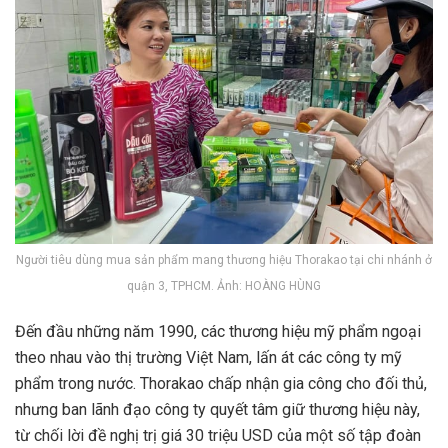
Người tiêu dùng mua sản phẩm mang thương hiệu Thorakao tại chi nhánh ở
quận 3, TPHCM. Ảnh: HOÀNG HÙNG
Đến đầu những năm 1990, các thương hiệu mỹ phẩm ngoại
theo nhau vào thị trường Việt Nam, lấn át các công ty mỹ
phẩm trong nước. Thorakao chấp nhận gia công cho đối thủ,
nhưng ban lãnh đạo công ty quyết tâm giữ thương hiệu này,
từ chối lời đề nghị trị giá 30 triệu USD của một số tập đoàn