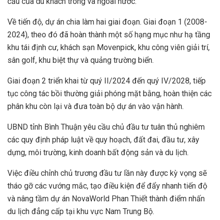
cầu của du khách trong và ngoài nước.
Về tiến độ, dự án chia làm hai giai đoạn. Giai đoạn 1 (2008-
2024), theo đó đã hoàn thành một số hạng mục như hạ tầng
khu tái định cư, khách sạn Movenpick, khu công viên giải trí,
sân golf, khu biệt thự và quảng trường biển.
Giai đoạn 2 triển khai từ quý II/2024 đến quý IV/2028, tiếp
tục công tác bồi thường giải phóng mặt bằng, hoàn thiện các
phân khu còn lại và đưa toàn bộ dự án vào vận hành.
UBND tỉnh Bình Thuận yêu cầu chủ đầu tư tuân thủ nghiêm
các quy định pháp luật về quy hoạch, đất đai, đầu tư, xây
dựng, môi trường, kinh doanh bất động sản và du lịch.
Việc điều chỉnh chủ trương đầu tư lần này được kỳ vọng sẽ
tháo gỡ các vướng mắc, tạo điều kiện để đẩy nhanh tiến độ
và nâng tầm dự án NovaWorld Phan Thiết thành điểm nhấn
du lịch đẳng cấp tại khu vực Nam Trung Bộ.