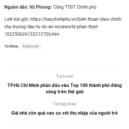
Nguồn dẫn: Vũ Phong
/ Cổng TTĐT Chính phủ
Link bài gốc: https://baochinhphu.vn/binh-thuan-dieu-chinh-
chu-truong-dau-tu-du-an-novaworld-phan-thiet-
102250626132213726.htm
Từ khóa:
featured
Tin trước
TP.Hồ Chí Minh phấn đấu vào Top 100 thành phố đáng
sống trên thế giới
Tin tiếp theo
Giá nhà còn quá cao so với thu nhập của người trẻ