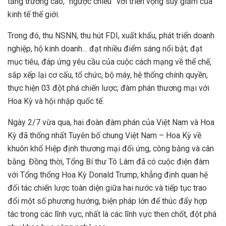
tăng trưởng cao, “ngược chiều” với triển vọng suy giảm của
kinh tế thế giới.
Trong đó, thu NSNN, thu hút FDI, xuất khẩu, phát triển doanh
nghiệp, hộ kinh doanh… đạt nhiều điểm sáng nổi bật; đạt
mục tiêu, đáp ứng yêu cầu của cuộc cách mạng về thể chế,
sắp xếp lại cơ cấu, tổ chức, bộ máy, hệ thống chính quyền,
thực hiện 03 đột phá chiến lược; đàm phán thương mại với
Hoa Kỳ và hội nhập quốc tế.
Ngày 2/7 vừa qua, hai đoàn đàm phán của Việt Nam và Hoa
Kỳ đã thống nhất Tuyên bố chung Việt Nam – Hoa Kỳ về
khuôn khổ Hiệp định thương mại đối ứng, công bằng và cân
bằng. Đồng thời, Tổng Bí thư Tô Lâm đã có cuộc điện đàm
với Tổng thống Hoa Kỳ Donald Trump, khẳng định quan hệ
đối tác chiến lược toàn diện giữa hai nước và tiếp tục trao
đổi một số phương hướng, biện pháp lớn để thúc đẩy hợp
tác trong các lĩnh vực, nhất là các lĩnh vực then chốt, đột phá