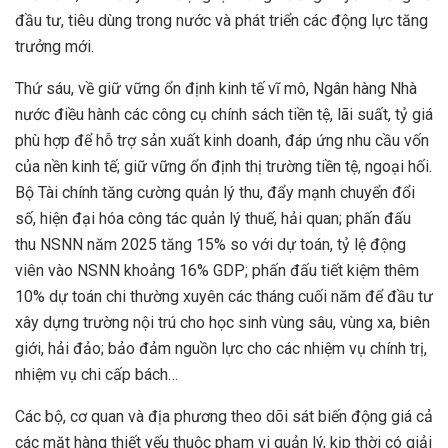
đầu tư, tiêu dùng trong nước và phát triển các động lực tăng
trưởng mới.
Thứ sáu, về giữ vững ổn định kinh tế vĩ mô, Ngân hàng Nhà
nước điều hành các công cụ chính sách tiền tệ, lãi suất, tỷ giá
phù hợp để hỗ trợ sản xuất kinh doanh, đáp ứng nhu cầu vốn
của nền kinh tế; giữ vững ổn định thị trường tiền tệ, ngoại hối.
Bộ Tài chính tăng cường quản lý thu, đẩy mạnh chuyển đổi
số, hiện đại hóa công tác quản lý thuế, hải quan; phấn đấu
thu NSNN năm 2025 tăng 15% so với dự toán, tỷ lệ động
viên vào NSNN khoảng 16% GDP; phấn đấu tiết kiệm thêm
10% dự toán chi thường xuyên các tháng cuối năm để đầu tư
xây dựng trường nội trú cho học sinh vùng sâu, vùng xa, biên
giới, hải đảo; bảo đảm nguồn lực cho các nhiệm vụ chính trị,
nhiệm vụ chi cấp bách…
Các bộ, cơ quan và địa phương theo dõi sát biến động giá cả
các mặt hàng thiết yếu thuộc phạm vi quản lý, kịp thời có giải