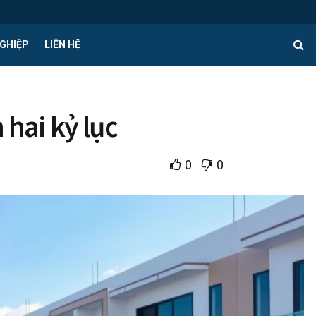
GHIỆP
LIÊN HỆ
hai kỷ lục
0
0