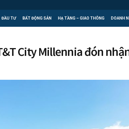
ĐẦU TƯ
BẤT ĐỘNG SẢN
HẠ TẦNG – GIAO THÔNG
DOANH N
&T City Millennia đón nhận 