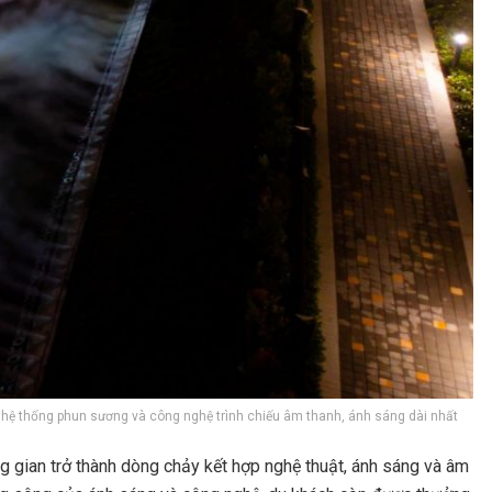
p hệ thống phun sương và công nghệ trình chiếu âm thanh, ánh sáng dài nhất
g gian trở thành dòng chảy kết hợp nghệ thuật, ánh sáng và âm