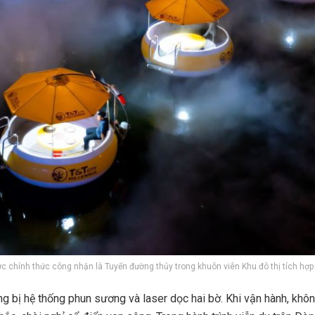
c chính thức công nhận là Tuyến đường thủy trong khuôn viên Khu đô thị tích hợ
 bị hệ thống phun sương và laser dọc hai bờ. Khi vận hành, khôn