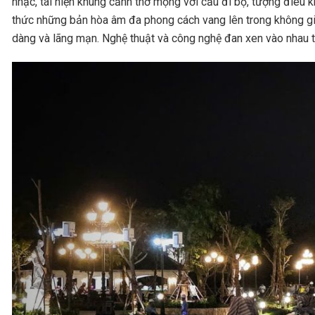
nhạc, tái hiện khung cảnh thơ mộng với cầu đi bộ, tượng điêu 
thức những bản hòa âm đa phong cách vang lên trong không gia
dàng và lãng mạn. Nghệ thuật và công nghệ đan xen vào nhau t