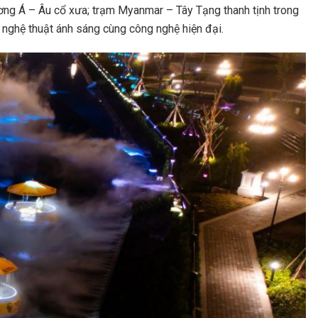
ương Á – Âu cổ xưa; trạm Myanmar – Tây Tạng thanh tịnh trong
nghệ thuật ánh sáng cùng công nghệ hiện đại.