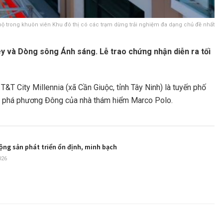
i bộ trong khuôn viên Khu đô thị có các trạm dừng trải nghiệm đa dạng chủ đề nhất
ey và Dòng sông Ánh sáng. Lễ trao chứng nhận diễn ra tối
&T City Millennia (xã Cần Giuộc, tỉnh Tây Ninh) là tuyến phố
hám phá phương Đông của nhà thám hiểm Marco Polo.
ộng sản phát triển ổn định, minh bạch
026