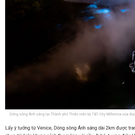
Dòng sông Ánh sáng tại Thành phố Thiên niên kỷ T&T City Millennia vừa đượ
Lấy ý tưởng từ Venice, Dòng sông Ánh sáng dài 2km được trang