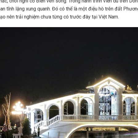
khắc, chòi nghỉ cổ điển ven sông. Trong hành trình viễn du trên 
n tĩnh lặng xung quanh. Đó có thể là một điệu hò trên đất Phươn
ạo nên trải nghiệm chưa từng có trước đây tại Việt Nam.