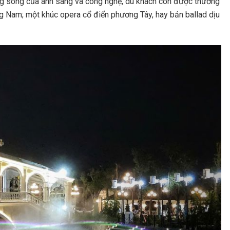
Dòng sông của ánh sáng và công nghệ, du khách còn được thưởng
g Nam; một khúc opera cổ điển phương Tây, hay bản ballad dịu