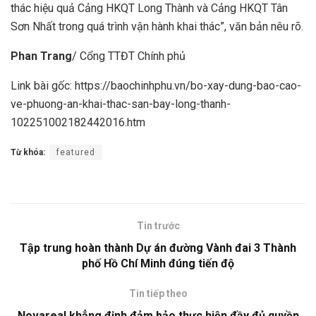
thác hiệu quả Cảng HKQT Long Thành và Cảng HKQT Tân
Sơn Nhất trong quá trình vận hành khai thác”, văn bản nêu rõ.
Phan Trang
/ Cổng TTĐT Chính phủ
Link bài gốc: https://baochinhphu.vn/bo-xay-dung-bao-cao-
ve-phuong-an-khai-thac-san-bay-long-thanh-
102251002182442016.htm
Từ khóa:
featured
Tin trước
Tập trung hoàn thành Dự án đường Vành đai 3 Thành
phố Hồ Chí Minh đúng tiến độ
Tin tiếp theo
Novareal khẳng định đảm bảo thực hiện đầy đủ quyền