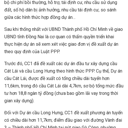
bộ chi phí bồi thường, hỗ trợ, tái định cư, nhu cầu sử dụng
đất, số hộ dân bị ảnh hưởng, nhu cầu tái định cư, so sánh
giữa các hình thức hợp đồng dự án…
Sau khi thống nhất với UBND Thành phố Hồ Chí Minh về giao
UBND tỉnh Đồng Nai là cơ quan có thẩm quyền triển khai
thực hiện dự án sẽ xem xét việc giao đơn vị đề xuất dự án
theo quy định của Luật PPP.
Trước đó, CC1 đã đề xuất các dự án đầu tư xây dựng cầu
Cát Lái và cầu Long Hưng theo hình thức PPP. Cụ thể, Dự án
cầu Cát Lái, được đề xuất có tổng chiều dài tuyến hơn
11,6km, trong đó cầu Cát Lái dài 4,7km, sơ bộ tổng mức đầu
tư hơn 18,8 ngàn tỷ đồng (chưa bao gồm lãi vay trong thời
gian xây dựng).
Đối với Dự án cầu Long Hưng, CC1 đề xuất phương án tuyến
có chiều dài hơn 11,7km; điểm đầu giao với đường Vành đai
3 – Thành phố Hồ Chí Minh tại nút giao Gò Công, phường