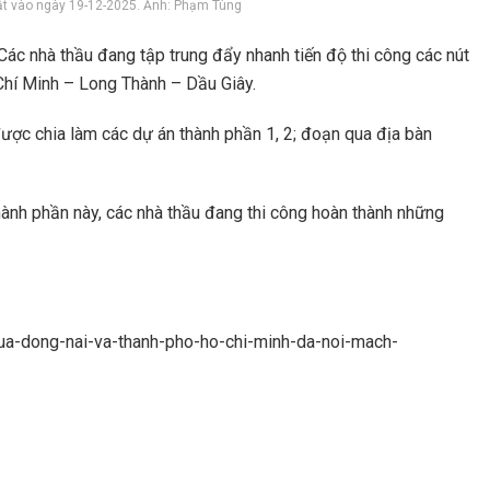
ật vào ngày 19-12-2025. Ảnh: Phạm Tùng
Các nhà thầu đang tập trung đẩy nhanh tiến độ thi công các nút
 Chí Minh – Long Thành – Dầu Giây.
ược chia làm các dự án thành phần 1, 2; đoạn qua địa bàn
ành phần này, các nhà thầu đang thi công hoàn thành những
qua-dong-nai-va-thanh-pho-ho-chi-minh-da-noi-mach-