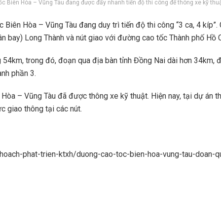
ốc Biên Hòa – Vũng Tàu đang được đẩy nhanh tiến độ thi công để thông xe kỹ thu
iên Hòa – Vũng Tàu đang duy trì tiến độ thi công “3 ca, 4 kíp”. 
(sân bay) Long Thành và nút giao với đường cao tốc Thành phố Hồ
54km, trong đó, đoạn qua địa bàn tỉnh Đồng Nai dài hơn 34km, đ
nh phần 3.
òa – Vũng Tàu đã được thông xe kỹ thuật. Hiện nay, tại dự án th
c giao thông tại các nút.
ke-hoach-phat-trien-ktxh/duong-cao-toc-bien-hoa-vung-tau-doan-