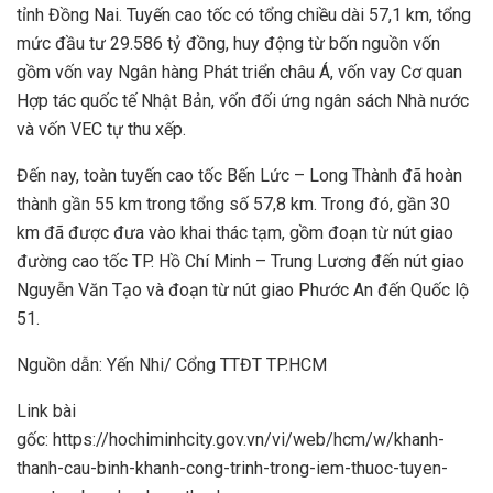
tỉnh Đồng Nai. Tuyến cao tốc có tổng chiều dài 57,1 km, tổng
mức đầu tư 29.586 tỷ đồng, huy động từ bốn nguồn vốn
gồm vốn vay Ngân hàng Phát triển châu Á, vốn vay Cơ quan
Hợp tác quốc tế Nhật Bản, vốn đối ứng ngân sách Nhà nước
và vốn VEC tự thu xếp.
Đến nay, toàn tuyến cao tốc Bến Lức – Long Thành đã hoàn
thành gần 55 km trong tổng số 57,8 km. Trong đó, gần 30
km đã được đưa vào khai thác tạm, gồm đoạn từ nút giao
đường cao tốc TP. Hồ Chí Minh – Trung Lương đến nút giao
Nguyễn Văn Tạo và đoạn từ nút giao Phước An đến Quốc lộ
51.
Nguồn dẫn: Yến Nhi/ Cổng TTĐT TP.HCM
Link bài
gốc: https://hochiminhcity.gov.vn/vi/web/hcm/w/khanh-
thanh-cau-binh-khanh-cong-trinh-trong-iem-thuoc-tuyen-