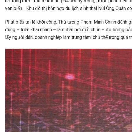
ha, tổng mức đầu tư khoảng 64.000 tỷ đồng, được phát triển th
ven biển… Khu đô thị hỗn hợp du lịch sinh thái Núi Ông Quán c
Phát biểu tại lễ khởi công, Thủ tướng Phạm Minh Chính đánh gi
đúng – triển khai nhanh – làm đến nơi đến chốn – đo lường bằng 
lấy người dân, doanh nghiệp làm trung tâm, chủ thể trong quá trì