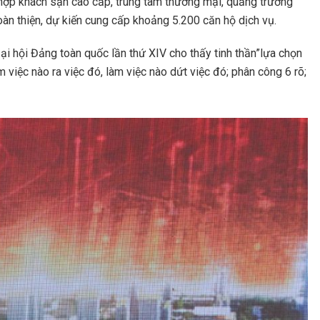
h hợp khách sạn cao cấp, trung tâm thương mại, quảng trường
oàn thiện, dự kiến cung cấp khoảng 5.200 căn hộ dịch vụ.
ại hội Đảng toàn quốc lần thứ XIV cho thấy tinh thần”lựa chọn
 việc nào ra việc đó, làm việc nào dứt việc đó; phân công 6 rõ;