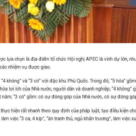
ựa chọn là địa điểm tổ chức Hội nghị APEC là vinh dự lớn, nhưn
 các nhiệm vụ được giao.
 “4 không” và “3 có” với đặc khu Phú Quốc. Trong đó, “5 hóa” gồm: 
 hòa hóa lợi ích của Nhà nước, người dân và doanh nghiệp; “4 không
ột năm; “3 có” gồm: có sự đóng góp của Nhà nước, có sự đóng gó
hực hiện rất nhanh theo quy định của pháp luật, tạo điều kiện ch
 làm việc “3 ca, 4 kíp”, “ăn tranh thủ, ngủ khẩn trương”, làm việc