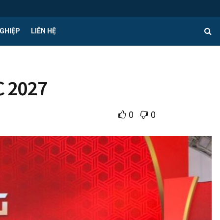
GHIỆP
LIÊN HỆ
C 2027
0
0