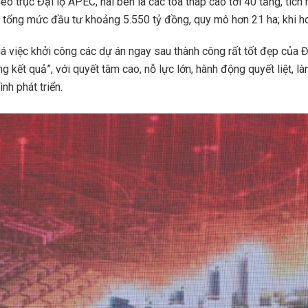
eo trục Đại lộ APEC, hai bên là các toà tháp cao tới 40 tầng, tíc
ó tổng mức đầu tư khoảng 5.550 tỷ đồng, quy mô hơn 21 ha; khi h
á việc khởi công các dự án ngay sau thành công rất tốt đẹp của Đ
kết quả”, với quyết tâm cao, nỗ lực lớn, hành động quyết liệt, làm
nh phát triển.