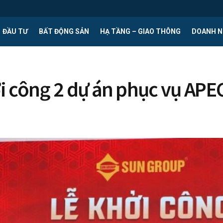
ĐẦU TƯ
BẤT ĐỘNG SẢN
HẠ TẦNG – GIAO THÔNG
DOANH N
i công 2 dự án phục vụ APE