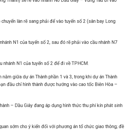
ng Thành) sẽ rẽ vào nhánh N6 Dầu Giây – Vũng Tàu đi vào
huyển làn rẽ sang phải để vào tuyến số 2 (sân bay Long
 nhánh N1 của tuyến số 2, sau đó rẽ phải vào cầu nhánh N7
ầu nhánh N1 của tuyến số 2 để đi về TPHCM.
n nằm giữa dự án Thành phần 1 và 3, trong khi dự án Thành
đoạn đầu chỉ hình thành được hướng vào cao tốc Biên Hòa –
Thành – Dầu Giây đang áp dụng hình thức thu phí kín phát sinh
 quan sớm cho ý kiến đối với phương án tổ chức giao thông; đề