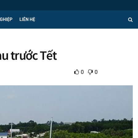
GHIỆP
LIÊN HỆ
u trước Tết
0
0