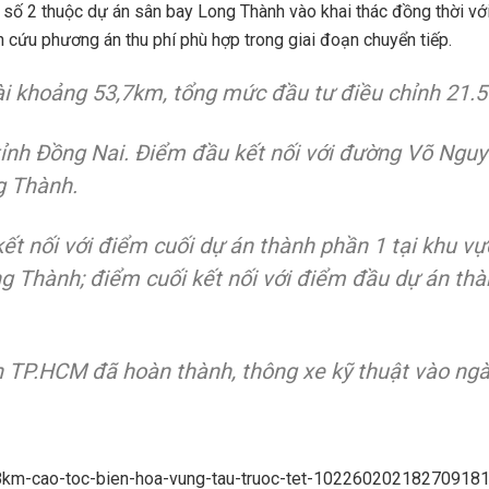
số 2 thuộc dự án sân bay Long Thành vào khai thác đồng thời với
 cứu phương án thu phí phù hợp trong giai đoạn chuyển tiếp.
i khoảng 53,7km, tổng mức đầu tư điều chỉnh 21.5
tỉnh Đồng Nai. Điểm đầu kết nối với đường Võ Ngu
ng Thành.
ết nối với điểm cuối dự án thành phần 1 tại khu v
 Thành; điểm cuối kết nối với điểm đầu dự án thà
n TP.HCM đã hoàn thành, thông xe kỹ thuật vào ng
m-18km-cao-toc-bien-hoa-vung-tau-truoc-tet-10226020218270918