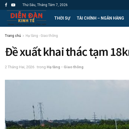
Thứ Sáu, Tháng Tám 7, 2026
THỜI SỰ
TÀI CHÍNH – NGÂN HÀNG
Trang chủ
Hạ tầng - Giao thông
Đề xuất khai thác tạm 18k
2 Tháng Hai, 2026
trong
Hạ tầng - Giao thông