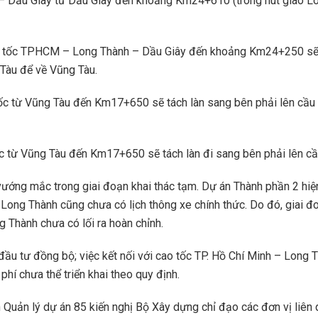
– Dầu Giây từ Dầu Giây đến khoảng Km24+610 (trong nút giao Lo
o tốc TPHCM – Long Thành – Dầu Giây đến khoảng Km24+250 sẽ c
Tàu để về Vũng Tàu.
tốc từ Vũng Tàu đến Km17+650 sẽ tách làn sang bên phải lên cầu
c từ Vũng Tàu đến Km17+650 sẽ tách làn đi sang bên phải lên c
 vướng mắc trong giai đoạn khai thác tạm. Dự án Thành phần 2 hiệ
y Long Thành cũng chưa có lịch thông xe chính thức. Do đó, giai 
g Thành chưa có lối ra hoàn chỉnh.
đầu tư đồng bộ; việc kết nối với cao tốc TP. Hồ Chí Minh – Long 
 phí chưa thể triển khai theo quy định.
n Quản lý dự án 85 kiến nghị Bộ Xây dựng chỉ đạo các đơn vị liên