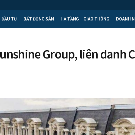
ĐẦU TƯ
BẤT ĐỘNG SẢN
HẠ TẦNG – GIAO THÔNG
DOANH N
Sunshine Group, liên danh 