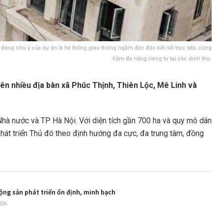
 đáng chú ý của dự án là hệ thống giao thông ngầm độc đáo kết nối trực tiếp cùng
hầm đa năng riêng tư tại các dinh thự.
ên nhiều địa bàn xã Phúc Thịnh, Thiên Lộc, Mê Linh và
 Nhà nước và TP Hà Nội. Với diện tích gần 700 ha và quy mô dân
 phát triển Thủ đô theo định hướng đa cực, đa trung tâm, đồng
ộng sản phát triển ổn định, minh bạch
026