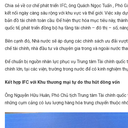
Chia sẻ về cơ chế phát triển IFC, ông Quách Ngọc Tuấn , Phó Gi
kết nối ngày càng sâu rộng với khu vực và thế giới. Việc xây d
bản đồ tài chính toàn cầu. Để hiện thực hóa mục tiêu này, thà
quốc tế; phát triển đồng bộ hạ tầng tài chính – đô thị – số; n
Bên cạnh đó, Nhà nước sẽ áp dụng các chính sách ưu đãi vượt trộ
chế tài chính, nhà đầu tư và chuyên gia trong và ngoài nước tha
Để chuẩn bị nguồn nhân lực phục vụ Trung tâm Tài chính quốc t
chính lớn, tại các viện, trường trong nước để có kinh nghiệm th
Kết hợp IFC với Khu thương mại tự do thu hút dòng vốn
Ông Nguyễn Hữu Huân, Phó Chủ tịch Trung tâm Tài chính quốc tế
những cụm cảng có lưu lượng hàng hóa trung chuyển thuộc nhóm