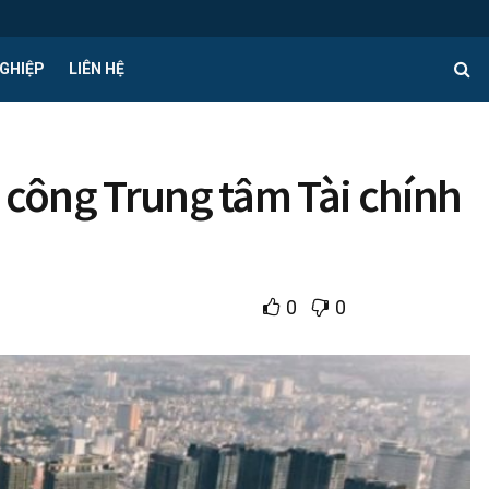
GHIỆP
LIÊN HỆ
 công Trung tâm Tài chính
0
0