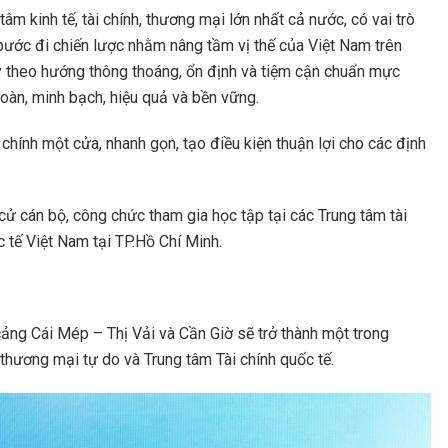
m kinh tế, tài chính, thương mại lớn nhất cả nước, có vai trò
à bước đi chiến lược nhằm nâng tầm vị thế của Việt Nam trên
lý theo hướng thông thoáng, ổn định và tiệm cận chuẩn mực
toàn, minh bạch, hiệu quả và bền vững.
 chính một cửa, nhanh gọn, tạo điều kiện thuận lợi cho các định
ử cán bộ, công chức tham gia học tập tại các Trung tâm tài
c tế Việt Nam tại TP.Hồ Chí Minh.
cảng Cái Mép – Thị Vải và Cần Giờ sẽ trở thành một trong
hương mại tự do và Trung tâm Tài chính quốc tế.