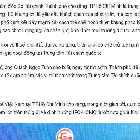
ám đốc Sở Tài chính Thành phố cho rằng, TP.Hồ Chí Minh là trung tâ
ựng IFC không chỉ là yêu cầu khách quan của phát triển, mà còn l
nh phố cam kết đẩy mạnh cải cách thể chế, hoàn thiện khung pháp 
âng cao chất lượng nguồn nhân lực; bảo đảm môi trường đầu tư an 
i về thuế, phí, đất đai và hạ tầng, triển khai cơ chế thủ tục hành
m gia hoạt động tại Trung tâm Tài chính quốc tế.
ế, ông Quách Ngọc Tuấn cho biết, ngay từ rất sớm, Thành phố đã c
ực tế đảm nhiệm các vị trí then chốt trong Trung tâm Tài chính quố
 Việt Nam tại TP.Hồ Chí Minh cho rằng, trong thời gian tới, cụm 
 lớn trên thế giới và định hướng IFC-HCMC là kết hợp giữa Khu t