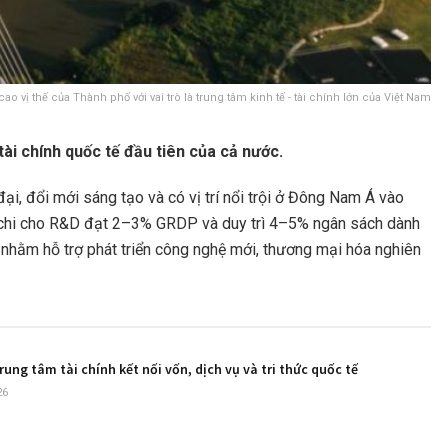
vị thế của Thành phố với vai trò là trung tâm kinh tế - tài chính lớn của Việt Nam
ài chính quốc tế đầu tiên của cả nước.
ại, đổi mới sáng tạo và có vị trí nổi trội ở Đông Nam Á vào
g chi cho R&D đạt 2–3% GRDP và duy trì 4–5% ngân sách dành
 nhằm hỗ trợ phát triển công nghệ mới, thương mại hóa nghiên
rung tâm tài chính kết nối vốn, dịch vụ và tri thức quốc tế
26