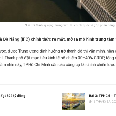
TP.Hồ Chí Minh kỳ vọng Trung tâm Tài chính quốc tế góp phần nâng cao 
à Đà Nẵng (IFC) chính thức ra mắt, mở ra mô hình trung tâm t
ước, được Trung ương định hướng trở thành đô thị văn minh, hiện đ
ứ I, Thành phố đặt mục tiêu kinh tế số chiếm 30–40% GRDP, tổn
ầm nhìn này, TP.Hồ Chí Minh cần các công cụ tài chính chiến lược
 đạt 522 tỷ đồng
Bài 3: TPHCM – T
16 THÁNG BA, 20