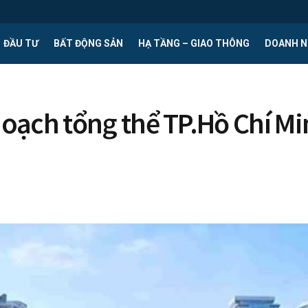
ĐẦU TƯ
BẤT ĐỘNG SẢN
HẠ TẦNG – GIAO THÔNG
DOANH N
ạch tổng thể TP.Hồ Chí Min