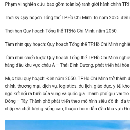
Phạm vi nghiên cứu: bao gồm toàn bộ ranh giới hành chính TP.
Thời kỳ Quy hoạch Tổng thể TP.Hồ Chí Minh: từ năm 2025 đến
Thời hạn Quy hoạch Tổng thể TP.Hồ Chí Minh: năm 2050.
Tầm nhìn quy hoạch: Quy hoạch Tổng thể TP.Hồ Chí Minh nghiê
Tầm nhìn chiến lược: Quy hoạch Tổng thể TP.Hồ Chí Minh nghiê
hàng đầu khu vực châu Á – Thái Bình Dương, phát triển hài hòa g
Mục tiêu quy hoạch: Đến năm 2050, TP.Hồ Chí Minh trở thành đô 
chính, thương mại, dịch vụ, logistics, du lịch, giáo dục, y tế
ngõ kết nối ra biển của vùng và quốc gia. Thành phố giữ vai trò
Đông – Tây. Thành phố phát triển theo mô hình siêu đô thị đa t
nhập và chất lượng sống cao, thuộc nhóm dẫn đầu khu vực Đô