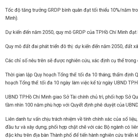
Tốc độ tăng trưởng GRDP bình quân đạt tối thiểu 10%/năm trong
Minh).
Dự kiến đến năm 2050, quy mô GRDP của TP.Hồ Chí Minh đạt kho
Quy mô đất đai phát triển đô thị: dự kiến đến năm 2050, đất 
Các chỉ số nêu trên sẽ được nghiên cứu, xác định cụ thể trong 
Thời gian lập Quy hoạch Tổng thể: tối đa 10 tháng; thẩm định 
hoạch Tổng thể: tối đa 10 ngày làm việc kể từ ngày UBND TP.
UBND TP.Hồ Chí Minh giao Sở Tài chính chủ trì, phối hợp Sở Q
tầm nhìn 100 năm phù hợp với Quyết định phê duyệt của UBND 
Liên danh tư vấn chịu trách nhiệm về tính chính xác của số liệ
đầu tư và xây dựng; phối hợp chặt chẽ với các Bộ ngành có li
đặc khu trên địa bàn Thành phố để tiến hành nghiên cứu triển k