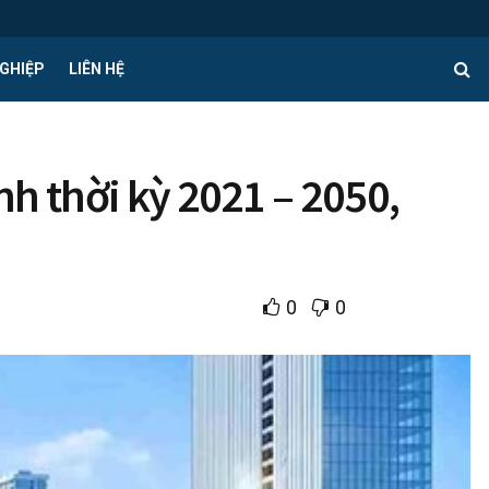
GHIỆP
LIÊN HỆ
h thời kỳ 2021 – 2050,
0
0