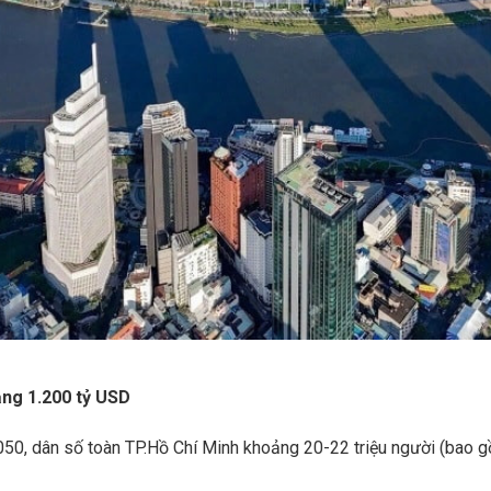
ng 1.200 tỷ USD
50, dân số toàn TP.Hồ Chí Minh khoảng 20-22 triệu người (bao g