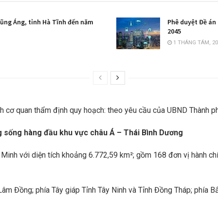
Vũng Áng, tỉnh Hà Tĩnh đến năm
Phê duyệt Đề án 
2045
1 THÁNG TÁM, 20
rình cơ quan thẩm định quy hoạch: theo yêu cầu của UBND Thành p
ng sống hàng đầu khu vực châu Á – Thái Bình Dương
í Minh với diện tích khoảng 6.772,59 km²; gồm 168 đơn vị hành ch
 Lâm Đồng; phía Tây giáp Tỉnh Tây Ninh và Tỉnh Đồng Tháp; phía B