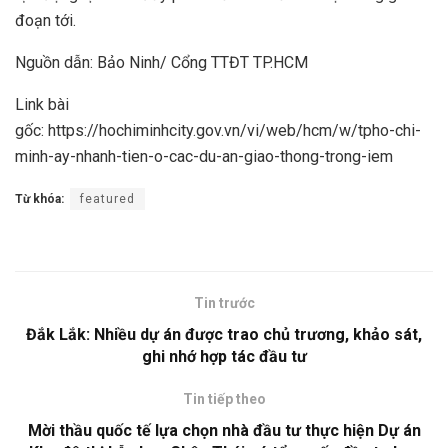
đoạn tới.
Nguồn dẫn: Bảo Ninh/ Cổng TTĐT TP.HCM
Link bài
gốc: https://hochiminhcity.gov.vn/vi/web/hcm/w/tpho-chi-
minh-ay-nhanh-tien-o-cac-du-an-giao-thong-trong-iem
Từ khóa:
featured
Tin trước
Đắk Lắk: Nhiều dự án được trao chủ trương, khảo sát,
ghi nhớ hợp tác đầu tư
Tin tiếp theo
Mời thầu quốc tế lựa chọn nhà đầu tư thực hiện Dự án