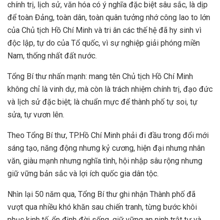
chính trị, lịch sử, văn hóa có ý nghĩa đặc biệt sâu sắc, là dịp
để toàn Đảng, toàn dân, toàn quân tưởng nhớ công lao to lớn
của Chủ tịch Hồ Chí Minh và tri ân các thế hệ đã hy sinh vì
độc lập, tự do của Tổ quốc, vì sự nghiệp giải phóng miền
Nam, thống nhất đất nước.
Tổng Bí thư nhấn mạnh: mang tên Chủ tịch Hồ Chí Minh
không chỉ là vinh dự, mà còn là trách nhiệm chính trị, đạo đức
và lịch sử đặc biệt; là chuẩn mực để thành phố tự soi, tự
sửa, tự vươn lên.
Theo Tổng Bí thư, TP.Hồ Chí Minh phải đi đầu trong đổi mới
sáng tạo, năng động nhưng kỷ cương, hiện đại nhưng nhân
văn, giàu mạnh nhưng nghĩa tình, hội nhập sâu rộng nhưng
giữ vững bản sắc và lợi ích quốc gia dân tộc.
Nhìn lại 50 năm qua, Tổng Bí thư ghi nhận Thành phố đã
vượt qua nhiều khó khăn sau chiến tranh, từng bước khôi
phục kinh tế, ổn định đời sống, giữ vững an ninh trật tự và