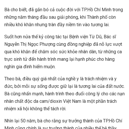
Bà cho biết, đã gắn bó cả cuộc đời với TP.Hồ Chí Minh trong
những năm tháng đầu sau giải phóng, khi Thành phố còn
nhiều khó khăn nhưng tràn đầy niềm tin vào tương lai.
Suốt hơn nửa thế kỷ công tác tại Bệnh viện Từ Dũ, Bác sĩ
Nguyễn Thị Ngọc Phượng cùng đồng nghiệp đã nỗ lực vượt
qua khó khăn để chăm sóc sức khỏe nhân dân, từ những ca
trực sinh tử đến hành trình mang lại hạnh phúc cho hàng
nghìn gia đình hiếm muộn.
Theo bà, điều quý giá nhất của nghề y là trách nhiệm và y
đức, bởi mỗi sự sống được giữ lại là tương lai của đất nước.
Bà cũng nhấn mạnh, hành trình theo đuổi công lý cho các nạn
nhân chất độc da cam/dioxin Việt Nam là một phần trách
nhiệm xã hội không thể tách rời.
Nhìn lại 50 năm, bà cho rằng sự trưởng thành của TP.Hồ Chí
Minh cũng chính là sự trưởng thành của nhiều thế hệ thầy