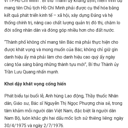
vì TP.Hồ Chí Minh”. Bí thư Thành ủy khẳng định, niềm vinh dự
mang tên Chủ tịch Hồ Chí Minh phải được cụ thể hóa bằng
kết quả phát triển kinh tế – xã hội, xây dựng Đảng và hệ
thống chính trị, nâng cao chất lượng quản trị đô thị, chăm lo
đời sống nhân dân và đóng góp nhiều hơn cho đất nước.
“Thành phố không chỉ mang tên Bác mà phải thực hiện cho
được khát vọng và mong muốn của Bác; không chỉ giữ gìn
danh hiệu ấy mà phải làm cho danh hiệu cao quý ấy ngày
càng tỏa sáng bằng những thành tựu mới”, Bí thư Thành ủy
Trần Lưu Quang nhấn mạnh.
Khơi dậy khát vọng cống hiến
Phát biểu tại buổi lễ, Anh hùng Lao động, Thầy thuốc Nhân
dân, Giáo sư, Bác sĩ Nguyễn Thị Ngọc Phượng chia sẻ, trong
tâm khảm mỗi người dân Việt Nam, đặc biệt là người dân
Nam Bộ, luôn khắc ghi hai dấu mốc lịch sử thiêng liêng: ngày
30/4/1975 và ngày 2/7/1976.