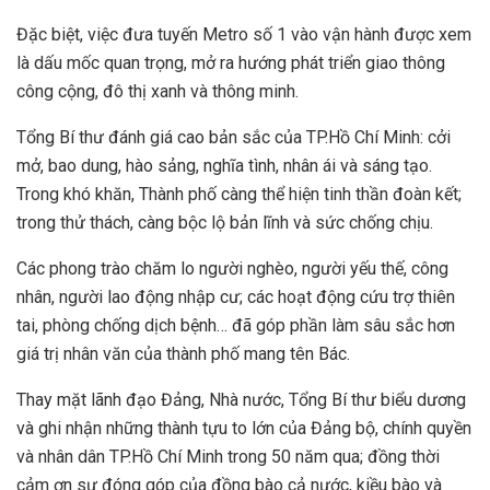
Đặc biệt, việc đưa tuyến Metro số 1 vào vận hành được xem
là dấu mốc quan trọng, mở ra hướng phát triển giao thông
công cộng, đô thị xanh và thông minh.
Tổng Bí thư đánh giá cao bản sắc của TP.Hồ Chí Minh: cởi
mở, bao dung, hào sảng, nghĩa tình, nhân ái và sáng tạo.
Trong khó khăn, Thành phố càng thể hiện tinh thần đoàn kết;
trong thử thách, càng bộc lộ bản lĩnh và sức chống chịu.
Các phong trào chăm lo người nghèo, người yếu thế, công
nhân, người lao động nhập cư; các hoạt động cứu trợ thiên
tai, phòng chống dịch bệnh… đã góp phần làm sâu sắc hơn
giá trị nhân văn của thành phố mang tên Bác.
Thay mặt lãnh đạo Đảng, Nhà nước, Tổng Bí thư biểu dương
và ghi nhận những thành tựu to lớn của Đảng bộ, chính quyền
và nhân dân TP.Hồ Chí Minh trong 50 năm qua; đồng thời
cảm ơn sự đóng góp của đồng bào cả nước, kiều bào và