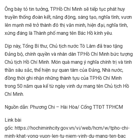
Ông bày tỏ tin tưởng, TP.Hồ Chí Minh sẽ tiếp tục phát huy
truyền thống đoàn kết, năng động, sáng tạo, nghĩa tình; vươn
lên mạnh mẽ trở thành đô thị văn minh, hiện đại, nghĩa tình,
xứng đáng là Thành phố mang tên Bác Hồ kính yêu.
Dịp này, Tổng Bí thư, Chủ tịch nước Tô Lâm đã trao tặng
Đảng bộ, chính quyền và nhân dân TP.Hồ Chí Minh bức tượng
Chủ tịch Hồ Chí Minh. Món quà mang ý nghĩa chính trị và tinh
thần sâu sắc, thể hiện sự quan tâm của Đảng, Nhà nước,
đồng thời ghi nhận những thành tựu của TP.Hồ Chí Minh
trong 50 năm qua kể từ ngày vinh dự mang tên Chủ tịch Hồ
Chí Minh.
Nguồn dẫn: Phương Chi – Hài Hòa/ Cổng TTĐT TP.HCM
Link bài
gốc: https://hochiminhcity.gov.vn/vi/web/hcm/w/tpho-chi-
minh-khat-vong-vuon-len-tu-niem-vinh-du-mang-ten-bac