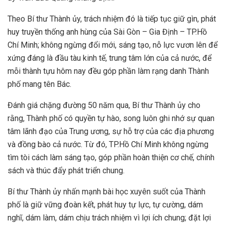
Theo Bí thư Thành ủy, trách nhiệm đó là tiếp tục giữ gìn, phát
huy truyền thống anh hùng của Sài Gòn – Gia Định – TP.Hồ
Chí Minh; không ngừng đổi mới, sáng tạo, nỗ lực vươn lên để
xứng đáng là đầu tàu kinh tế, trung tâm lớn của cả nước, để
mỗi thành tựu hôm nay đều góp phần làm rạng danh Thành
phố mang tên Bác.
Đánh giá chặng đường 50 năm qua, Bí thư Thành ủy cho
rằng, Thành phố có quyền tự hào, song luôn ghi nhớ sự quan
tâm lãnh đạo của Trung ương, sự hỗ trợ của các địa phương
và đồng bào cả nước. Từ đó, TP.Hồ Chí Minh không ngừng
tìm tòi cách làm sáng tạo, góp phần hoàn thiện cơ chế, chính
sách và thúc đẩy phát triển chung.
Bí thư Thành ủy nhấn mạnh bài học xuyên suốt của Thành
phố là giữ vững đoàn kết, phát huy tự lực, tự cường, dám
nghĩ, dám làm, dám chịu trách nhiệm vì lợi ích chung; đặt lợi