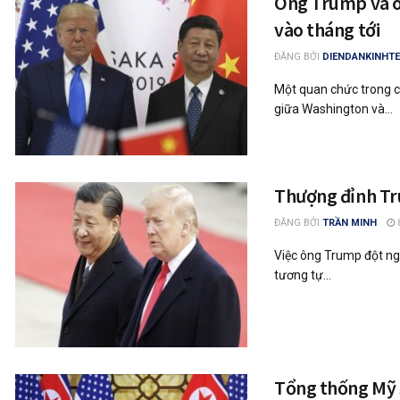
Ông Trump và ô
vào tháng tới
ĐĂNG BỞI
DIENDANKINHTE
Một quan chức trong c
giữa Washington và...
Thượng đỉnh Tru
ĐĂNG BỞI
TRẦN MINH
Việc ông Trump đột ngộ
tương tự...
Tổng thống Mỹ s