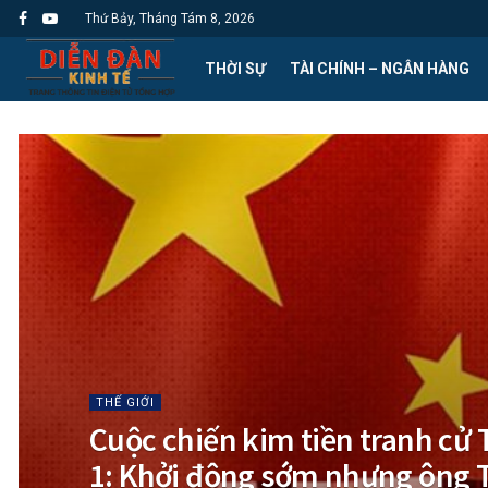
Thứ Bảy, Tháng Tám 8, 2026
THỜI SỰ
TÀI CHÍNH – NGÂN HÀNG
THẾ GIỚI
Cuộc chiến kim tiền tranh cử 
1: Khởi động sớm nhưng ông 