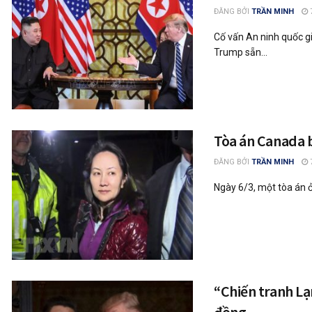
ĐĂNG BỞI
TRẦN MINH
Cố vấn An ninh quốc g
Trump sẵn...
Tòa án Canada 
ĐĂNG BỞI
TRẦN MINH
Ngày 6/3, một tòa án ở
“Chiến tranh Lạ