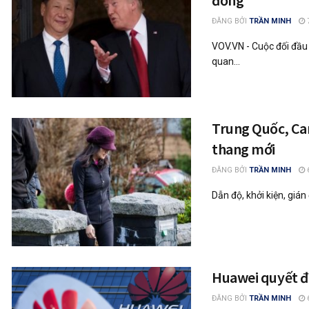
đồng
ĐĂNG BỞI
TRẦN MINH
VOV.VN - Cuộc đối đầu
quan...
Trung Quốc, Ca
thang mới
ĐĂNG BỞI
TRẦN MINH
Dẫn độ, khởi kiện, gián
Huawei quyết đá
ĐĂNG BỞI
TRẦN MINH