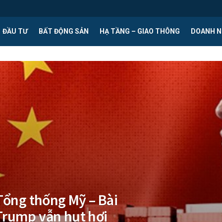
ĐẦU TƯ
BẤT ĐỘNG SẢN
HẠ TẦNG – GIAO THÔNG
DOANH N
Tổng thống Mỹ – Bài
Trump vẫn hụt hơi