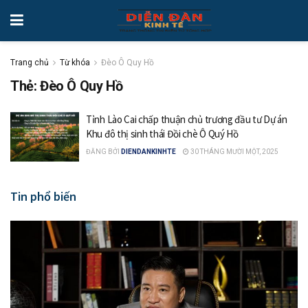
Trang chủ
Từ khóa
Đèo Ô Quy Hồ
Thẻ: Đèo Ô Quy Hồ
Tỉnh Lào Cai chấp thuận chủ trương đầu tư Dự án
Khu đô thị sinh thái Đồi chè Ô Quý Hồ
ĐĂNG BỞI
DIENDANKINHTE
30 THÁNG MƯỜI MỘT, 2025
Tin phổ biến