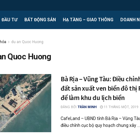
ĐẦU TƯ
BẤT ĐỘNG SẢN
HẠ TẦNG – GIAO THÔNG
DOANH N
khóa
du an Quoc Huong
 an Quoc Huong
Bà Rịa – Vũng Tàu: Điều chỉn
đất sản xuất ven biển đô thị
để làm khu du lịch biển
ĐĂNG BỞI
TRẦN MINH
11 THÁNG MỘT, 2019
CafeLand – UBND tỉnh Bà Rịa – Vũng Tà
điều chỉnh cục bộ quy hoạch chung xây ...