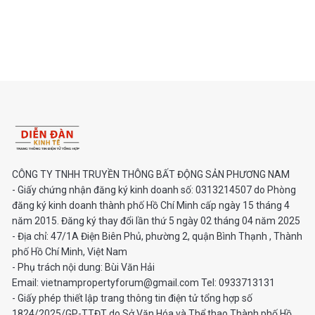
CÔNG TY TNHH TRUYỀN THÔNG BẤT ĐỘNG SẢN PHƯƠNG NAM
- Giấy chứng nhận đăng ký kinh doanh số: 0313214507 do Phòng
đăng ký kinh doanh thành phố Hồ Chí Minh cấp ngày 15 tháng 4
năm 2015. Đăng ký thay đổi lần thứ 5 ngày 02 tháng 04 năm 2025
- Địa chỉ: 47/1A Điện Biên Phủ, phường 2, quận Bình Thạnh , Thành
phố Hồ Chí Minh, Việt Nam
- Phụ trách nội dung: Bùi Văn Hải
Email: vietnampropertyforum@gmail.com Tel: ‭0933713131
- Giấy phép thiết lập trang thông tin điện tử tổng hợp số
1824/2025/GP-TTĐT do Sở Văn Hóa và Thể thao Thành phố Hồ