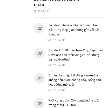
nhà ở
0 CHIA SẺ
Tập đoàn Đèo Cả hợp tác Hưng Thịnh
đầu tư hạ tầng giao thông gắn với bất
động sản
0 CHIA SẺ
Bán được 3.000 căn Aqua City, Tập đoàn
Novaland còn triển vọng với bất động
sản nghỉ dưỡng?
0 CHIA SẺ
9 tháng liên tiếp Bất động sản An Gia
không bán được căn hộ nào, ‘sống nhờ’
hoạt động môi giới
0 CHIA SẺ
Khởi công dự án Xây dựng hương lộ 2
trong tháng 11-2020