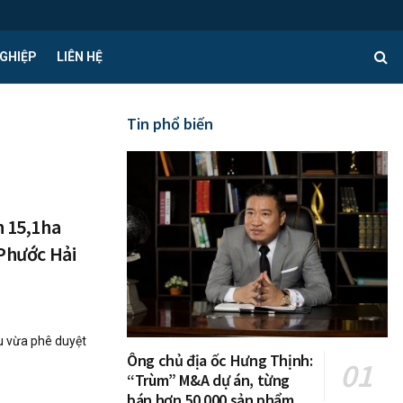
GHIỆP
LIÊN HỆ
Tin phổ biến
h 15,1ha
 Phước Hải
u vừa phê duyệt
Ông chủ địa ốc Hưng Thịnh:
“Trùm” M&A dự án, từng
bán hơn 50.000 sản phẩm