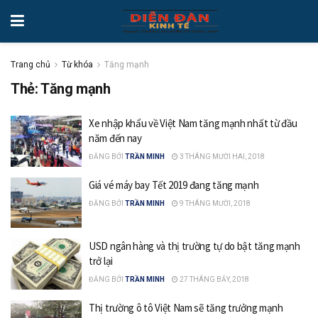
Trang chủ
Từ khóa
Tăng mạnh
Thẻ: Tăng mạnh
Xe nhập khẩu về Việt Nam tăng mạnh nhất từ đầu
năm đến nay
ĐĂNG BỞI
TRẦN MINH
3 THÁNG MƯỜI HAI, 2018
Giá vé máy bay Tết 2019 đang tăng mạnh
ĐĂNG BỞI
TRẦN MINH
9 THÁNG MƯỜI, 2018
USD ngân hàng và thị trường tự do bật tăng mạnh
trở lại
ĐĂNG BỞI
TRẦN MINH
27 THÁNG BẢY, 2018
Thị trường ô tô Việt Nam sẽ tăng trưởng mạnh