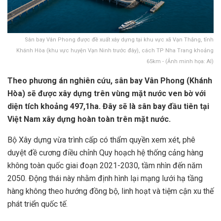
Sân bay Vân Phong được đề xuất xây dựng tại khu vực xã Vạn Thắng, tỉnh
Khánh Hòa (khu vực huyện Vạn Ninh trước đây), cách TP Nha Trang khoảng
65km - (Ảnh minh họa: AI)
Theo phương án nghiên cứu, sân bay Vân Phong (Khánh
Hòa) sẽ được xây dựng trên vùng mặt nước ven bờ với
diện tích khoảng 497,1ha. Đây sẽ là sân bay đầu tiên tại
Việt Nam xây dựng hoàn toàn trên mặt nước.
Bộ Xây dựng vừa trình cấp có thẩm quyền xem xét, phê
duyệt đề cương điều chỉnh Quy hoạch hệ thống cảng hàng
không toàn quốc giai đoạn 2021-2030, tầm nhìn đến năm
2050. Động thái này nhằm định hình lại mạng lưới hạ tầng
hàng không theo hướng đồng bộ, linh hoạt và tiệm cận xu thế
phát triển quốc tế.