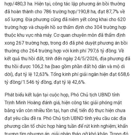
hợp/480,3 ha. Hiện tại, công tác lập phương án bồi thường
đã hoàn thành cho 786 trường hợp/190,8 ha, đạt 87,7% về
số lượng. Địa phương cũng đã niêm yết công khai cho 620
trường hợp và chuyển hồ sơ thẩm định cho 304 trường hợp
thuộc khu vực nhà máy. Cơ quan chuyên môn đã thẩm định
xong 267 trường hợp, trong đó đã phê duyệt phương án bồi
thường cho 264 trường hợp với kinh phí 797,6 tỷ đồng. Về
kết quả thu hồi đất, tính đến ngày 24/5/2026, địa phương đã
thu hồi được 106,2 ha (bao gồm phần đất hộ dân và mộ di
dời), đạt tỷ lệ 12,63%. Tổng kinh phí giải ngân hiện đạt 658,6
tỷ đồng/1.546 tỷ đồng, đạt tỷ lệ 42,6%.
Phát biểu kết luận tại cuộc họp, Phó Chủ tịch UBND tỉnh
Trịnh Minh Hoàng đánh giá, hiện công tác giải phóng mặt
bằng vẫn còn nhiều tồn tại, hạn chế; tiến độ thực hiện chưa
đạt yêu cầu đề ra. Phó Chủ tịch UBND tỉnh yêu cầu các địa
phương cần tổ chức họp hàng tuần để rút kinh nghiệm; khẩn
trương tìm phương án, giải pháp tháo gỡ khó khăn. Trong đó,