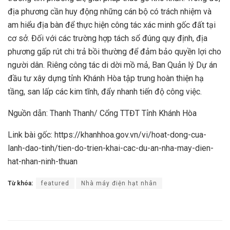
địa phương cần huy động những cán bộ có trách nhiệm và
am hiểu địa bàn để thực hiện công tác xác minh gốc đất tại
cơ sở. Đối với các trường hợp tách sổ đúng quy định, địa
phương gấp rút chi trả bồi thường để đảm bảo quyền lợi cho
người dân. Riêng công tác di dời mồ mả, Ban Quản lý Dự án
đầu tư xây dựng tỉnh Khánh Hòa tập trung hoàn thiện hạ
tầng, san lấp các kim tĩnh, đẩy nhanh tiến độ công việc.
Nguồn dẫn: Thanh Thanh/ Cổng TTĐT Tỉnh Khánh Hòa
Link bài gốc: https://khanhhoa.gov.vn/vi/hoat-dong-cua-
lanh-dao-tinh/tien-do-trien-khai-cac-du-an-nha-may-dien-
hat-nhan-ninh-thuan
Từ khóa:
featured
Nhà máy điện hạt nhân