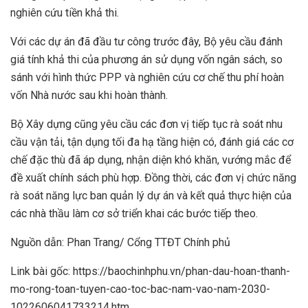
nghiên cứu tiền khả thi.
Với các dự án đã đầu tư công trước đây, Bộ yêu cầu đánh
giá tính khả thi của phương án sử dụng vốn ngân sách, so
sánh với hình thức PPP và nghiên cứu cơ chế thu phí hoàn
vốn Nhà nước sau khi hoàn thành.
Bộ Xây dựng cũng yêu cầu các đơn vị tiếp tục rà soát nhu
cầu vận tải, tận dụng tối đa hạ tầng hiện có, đánh giá các cơ
chế đặc thù đã áp dụng, nhận diện khó khăn, vướng mắc để
đề xuất chính sách phù hợp. Đồng thời, các đơn vị chức năng
rà soát năng lực ban quản lý dự án và kết quả thực hiện của
các nhà thầu làm cơ sở triển khai các bước tiếp theo.
Nguồn dẫn: Phan Trang/ Cổng TTĐT Chính phủ
Link bài gốc: https://baochinhphu.vn/phan-dau-hoan-thanh-
mo-rong-toan-tuyen-cao-toc-bac-nam-vao-nam-2030-
1022606041733214.htm