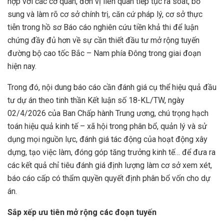
hợp với các cơ quan, đơn vị liên quan tiếp tục rà soát, bổ
sung và làm rõ cơ sở chính trị, căn cứ pháp lý, cơ sở thực
tiễn trong hồ sơ Báo cáo nghiên cứu tiền khả thi để luận
chứng đầy đủ hơn về sự cần thiết đầu tư mở rộng tuyến
đường bộ cao tốc Bắc – Nam phía Đông trong giai đoạn
hiện nay.
Trong đó, nội dung báo cáo cần đánh giá cụ thể hiệu quả đầu
tư dự án theo tinh thần Kết luận số 18-KL/TW, ngày
02/4/2026 của Ban Chấp hành Trung ương, chú trọng hạch
toán hiệu quả kinh tế – xã hội trong phân bổ, quản lý và sử
dụng mọi nguồn lực, đánh giá tác động của hoạt động xây
dựng, tạo việc làm, đóng góp tăng trưởng kinh tế… để đưa ra
các kết quả chỉ tiêu đánh giá định lượng làm cơ sở xem xét,
báo cáo cấp có thẩm quyền quyết định phân bổ vốn cho dự
án.
Sắp xếp ưu tiên mở rộng các đoạn tuyến